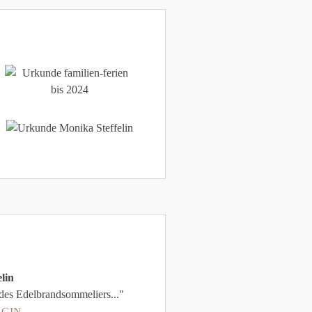
lin
 des Edelbrandsommeliers..."