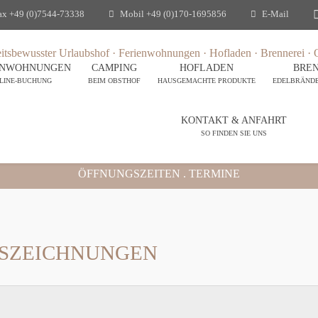
ax
+49 (0)7544-73338
Mobil
+49 (0)170-1695856
E-Mail
ENWOHNUNGEN
CAMPING
HOFLADEN
BREN
LINE-BUCHUNG
BEIM OBSTHOF
HAUSGEMACHTE PRODUKTE
EDELBRÄNDE 
KONTAKT & ANFAHRT
SO FINDEN SIE UNS
ÖFFNUNGSZEITEN . TERMINE
SZEICHNUNGEN