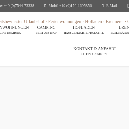
ax
+49 (0)7544-73338
Mobil
+49 (0)170-1695856
E-Mail
ENWOHNUNGEN
CAMPING
HOFLADEN
BREN
LINE-BUCHUNG
BEIM OBSTHOF
HAUSGEMACHTE PRODUKTE
EDELBRÄNDE 
KONTAKT & ANFAHRT
SO FINDEN SIE UNS